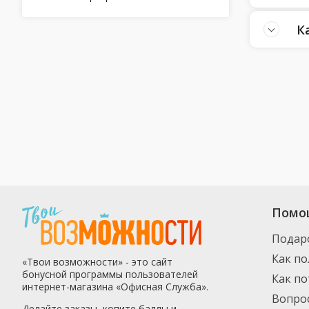
К
Помо
Подар
Как по
«Твои возможности» - это сайт
бонусной программы пользователей
Как п
интернет-магазина «Офисная Служба».
Вопро
Делайте заказы, копите баллы и